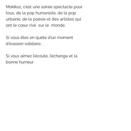
Mokikoz, c’est une soirée spectacle pour 
tous, de la pop humaniste, de la pop 
urbaine, de la poésie et des artistes qui 
ont le cœur rivé  sur le  monde. 
Si vous êtes en quête d’un moment 
d’évasion solidaire . 
Si vous aimez l’écoute, l’échange et la 
bonne humeur 
Si vous souhaitez soutenir le Panorama et 
son énergie solaire, 
Si vous avez envie d’écouter, de bouger, 
de danser et de les soutenir
N’attendez pas : Venez !!!
En lire plus >