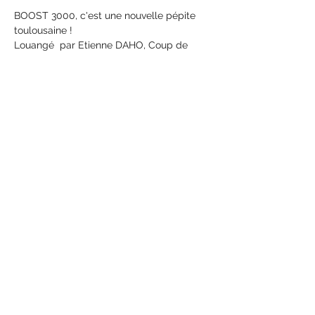
BOOST 3000, c'est une nouvelle pépite 
toulousaine !
Louangé  par Etienne DAHO, Coup de 
cœur Radio France et de nombreuses 
chroniques  élogieuses, on ne peut que 
vous inviter vivement à venir 
http://boost3000.bandcamp.com/
https://www.facebook.com/Boost3000
Partager cet événement