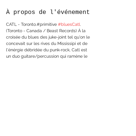
À propos de l'événement
CATL - Toronto.#primitive 
#bluesCatl
. 
(Toronto - Canada / Beast Records) À la 
croisée du blues des juke-joint tel qu'on le 
concevait sur les rives du Mississipi et de 
l'énérgie débridée du punk-rock, Catl est 
un duo guitare/percussion qui ramène le 
rock'n'roll a sa plus pure expression ; des 
rythmes qui swinguent, une ambiance 
extatique et de la sueur, beaucoup de 
sueur. fb --> 
https://www.facebook.com/catltheband/i
nsta --> 
https://www.instagram.com/catltheband/
YT --> https://youtu.be/qP92t4JEB8cBC --
> https://catltheband.com/