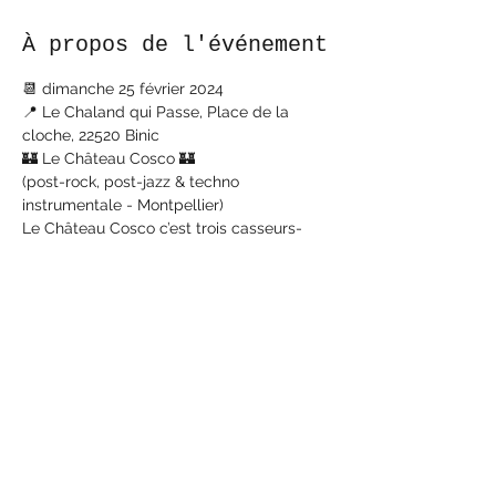
À propos de l'événement
📆 dimanche 25 février 2024
📍 Le Chaland qui Passe, Place de la 
cloche, 22520 Binic
🏰 Le Château Cosco 🏰
(post-rock, post-jazz & techno 
instrumentale - Montpellier)
Le Château Cosco c’est trois casseurs-
rêveurs, transpirants et acharnés, nourris 
de musiques compliquées et friands de 
rock, qui offrent sur scène une messe faite 
de sorcelleries répétitives, de montagnes 
sonores vertigineuses, psychédéliques et 
agitées.
https://www.youtube.com/watch?
v=BRJ8tefg52s
En lire plus >