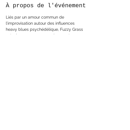
À propos de l'événement
Liés par un amour commun de 
l’improvisation autour des influences 
heavy blues psychédélique, Fuzzy Grass 
est né en 2015 au coeur des montagnes 
Pyrénéennes. Leur signature musicale est 
caractérisée par un mélange de sonorité 
moderne et 70’s. Fuzzy Grass vous 
emportera dans leur voyage 
psychédélique aux rythmes soutenus, 
bercés par la passion et l’énergie 
débordante de quatre musiciens.
Partager cet événement