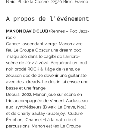
Binic, Pl. de la Cloche, 22520 Binic, France
À propos de l'événement
MANON DAVID CLUB 
(Rennes – Pop Jazz-
rock)
Cancer  ascendant vierge, Manon avec 
feu Le Groupe Obscur une dream pop 
 maquillée dans le cagibi de l'arrière-
scène de 2012 à 2020. Acquérant un  pull 
noir brodé ROCK à  l'âge de 9 ans, ce 
zébulon décide de devenir une guitariste 
avec des  dreads. Le destin lui envoie une 
basse et une frange.
Depuis  2022, Manon joue sur scène en 
trio accompagnée de Vincent Audusseau 
aux  synthétiseurs (Biwak, La Drave, Nou), 
et de Charly Saulay (Superjoy,  Culture 
Émotion,  Channel +) à la batterie et 
percussions. Manon est (ex Le Groupe 
 Obscur) à la basse et au chant. 