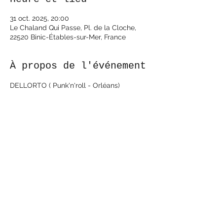
31 oct. 2025, 20:00
Le Chaland Qui Passe, Pl. de la Cloche,
22520 Binic-Étables-sur-Mer, France
À propos de l'événement
DELLORTO ( Punk'n'roll - Orléans)
Trio punk rock d’Orléans issu de la scène 
locale, MEB, Fly’s fuckers, mélange de 
punk old school et hard core.
Premières parties de Viagra Boys, Mss 
Frnc, Giuda, Cosmic Psychos, Chris 
Rolling squad, R’n’Cs, Strong Come Ons.
Ecouter Dellorto :
https://dellorto.bandcamp.com/album/de
mo