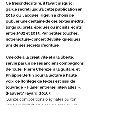
Ce trésor d’écriture, il l’avait jusqu’ici 
gardé secret jusqu’à cette publication en 
2016 où  Jacques Higelin a choisi de 
publier une centaine de ces textes inédits, 
longs ou brefs, épiques ou incisifs, écrits 
entre 1982 et 2015. Par petites touches, 
notre lecture-concert dévoile  quelques 
uns de ses secrets d’écriture.

Une ode à la créativité et à la liberté, 
servie par un de ses anciens compagnons 
de route,  Pierre Chérèze, à la guitare, et 
Philippe Bertin pour la lecture à haute 
voix. ce florilège de textes est issu de 
l’ouvrage « Flâner entre les intervalles », 
(Pauvert/Fayard, 2016).
Quinze compositions originales où l’on 
retrouve l’esprit musical du dernier Fou 
chantant.
Sélection de textes
Dangerous dog -  Je suis la voix - - Le 