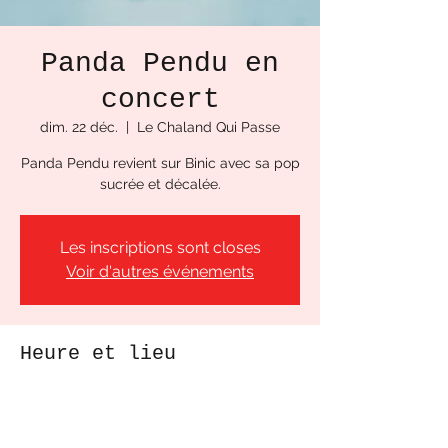
Panda Pendu en
concert
dim. 22 déc.
  |  
Le Chaland Qui Passe
Panda Pendu revient sur Binic avec sa pop
sucrée et décalée.
Les inscriptions sont closes
Voir d'autres événements
Heure et lieu
22 déc. 2024, 19:00
Le Chaland Qui Passe, Pl. de la Cloche,
22520 Binic, France