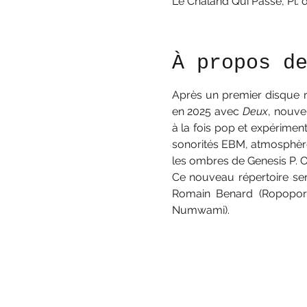
Le Chaland Qui Passe, Pl. 
À propos d
Après un premier disque 
en 2025 avec 
Deux
, nouve
à la fois pop et expérimen
sonorités EBM, atmosphères
les ombres de Genesis P. 
Ce nouveau répertoire se
Romain Benard (Ropopor
Numwami).