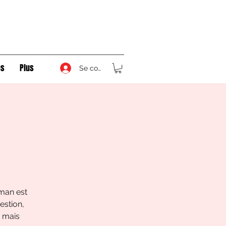
s
Plus
Se connecter
man est
estion,
é mais