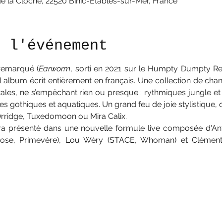
de la Cloche, 22520 Binic-Étables-sur-Mer, France
e l'événement
remarqué (
Earworm
, sorti en 2021 sur le Humpty Dumpty Rec
l album écrit entièrement en français. Une collection de cha
tales, ne s’empêchant rien ou presque : rythmiques jungle et v
 gothiques et aquatiques. Un grand feu de joie stylistique, o
Orridge, Tuxedomoon ou Mira Calix.
ra présenté dans une nouvelle formule live composée d'An
ose, Primevère), Lou Wéry (STACE, Whoman) et Clément 