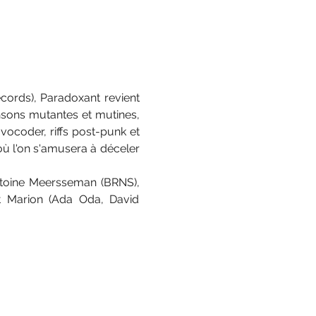
ords), Paradoxant revient 
nsons mutantes et mutines, 
ocoder, riffs post-punk et 
ù l'on s'amusera à déceler 
toine Meersseman (BRNS), 
Marion (Ada Oda, David 