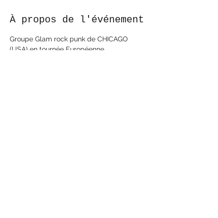
À propos de l'événement
Groupe Glam rock punk de CHICAGO 
(USA) en tournée Européenne.
Dernière date à Binic. Gratuit. Show à 17h !
Pour fan des New York dolls, Dead boys 
et autres Lazy Cowgirls.
https://www.youtube.com/watch?v=5-
SIk4Sh92U&amp;list=OLAK5uy_n8CkV82jc
mUTaGTfeK22GyUP0fH4djao0&amp;index
=2&amp;ab_channel=PoisonBoys-Topic
Partager cet événement