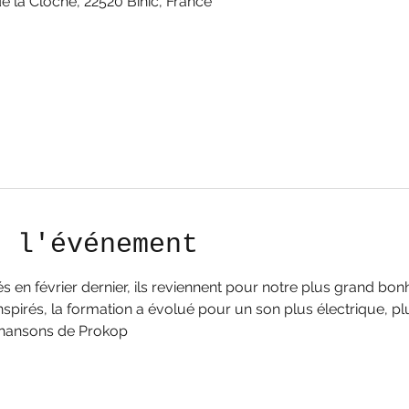
e la Cloche, 22520 Binic, France
e l'événement
és en février dernier, ils reviennent pour notre plus grand bo
inspirés, la formation a évolué pour un son plus électrique, pl
 chansons de Prokop