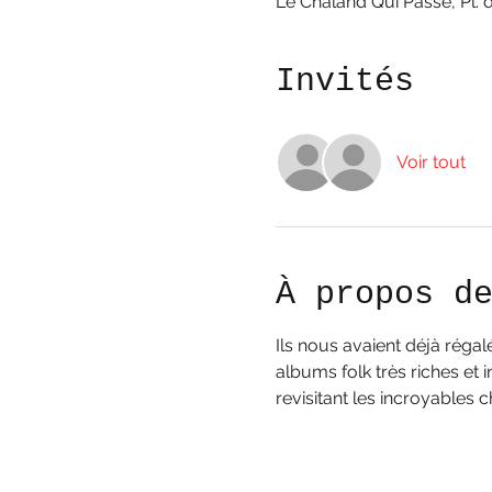
Le Chaland Qui Passe, Pl. d
Invités
Voir tout
À propos d
Ils nous avaient déjà régal
albums folk très riches et 
revisitant les incroyables