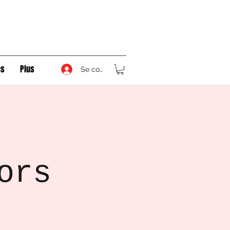
s
Plus
Se connecter
ors