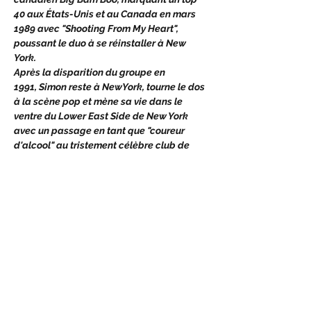
40 aux États-Unis et au Canada en mars 
1989 avec "Shooting From My Heart", 
poussant le duo à se réinstaller à New 
York.
Après la disparition du groupe en 
1991, Simon reste à NewYork, tourne le dos 
à la scène pop et mène sa vie dans le 
ventre du Lower East Side de New York 
avec un passage en tant que "coureur 
d'alcool" au tristement célèbre club de 
nuit "Save The Robots". Son album solo 
sombre et difficile "Death Row Tales" 
(1994) témoigne du mode de vie sombre et 
dangereux qu'il vivait sur 4th St & Ave D. 
"Death Row Tales" est depuis devenu un 
album culte après avoir découvert que les 
programmeurs CGI des films "The Matrix" 
l'ont diffusé et re-diffusé. Un mini-album,…
En lire plus >