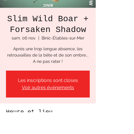
Slim Wild Boar +
Forsaken Shadow
sam. 06 nov.
  |  
Binic-Étables-sur-Mer
Après une trop longue absence, les
retrouvailles de la bête et de son ombre...
A ne pas rater !
Les inscriptions sont closes
Voir autres événements
Heure et lieu
06 nov. 2021, 21:00
Binic-Étables-sur-Mer, Pl. de la Cloche,