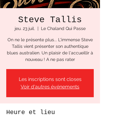
Steve Tallis
jeu. 23 juil.
  |  
Le Chaland Qui Passe
On ne le présente plus... L'immense Steve
Tallis vient présenter son authentique
blues australien. Un plaisir de l'accueillir à
nouveau ! A ne pas rater
Les inscriptions sont closes
Voir d'autres événements
Heure et lieu
23 juil. 2026, 20:00
Le Chaland Qui Passe, Pl. de la Cloche,
22520 Binic-Étables-sur-Mer, France