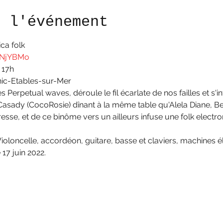
e l'événement
ca folk
lNjYBMo
17h

nic-Etables-sur-Mer
 Perpetual waves, déroule le fil écarlate de nos failles et s'inf
 Casady (CocoRosie) dînant à la même table qu'Alela Diane, Be
eresse, et de ce binôme vers un ailleurs infuse une folk electro
ioloncelle, accordéon, guitare, basse et claviers, machines é
17 juin 2022.