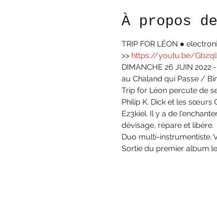
À propos d
TRIP FOR LÉON ● electroni
>> 
https://youtu.be/Gbzq
DIMANCHE 26 JUIN 2022 - 
au Chaland qui Passe / Bi
Trip for Léon percute de ses
Philip K. Dick et les sœurs
Ez3kiel. Il y a de l'enchant
dévisage, répare et libère.
Duo multi-instrumentiste. V
Sortie du premier album le 